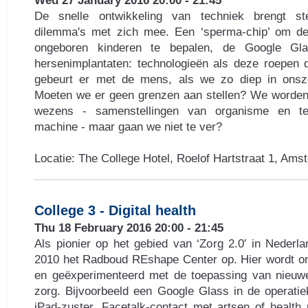
Wed 27 January 2016 20:00 - 21:45
De snelle ontwikkeling van techniek brengt s
dilemma's met zich mee. Een ‘sperma-chip’ om d
ongeboren kinderen te bepalen, de Google Glas
hersenimplantaten: technologieën als deze roepen 
gebeurt er met de mens, als we zo diep in onsze
Moeten we er geen grenzen aan stellen? We worden
wezens - samenstellingen van organisme en te
machine - maar gaan we niet te ver?
Locatie: The College Hotel, Roelof Hartstraat 1, Am
College 3 - Digital health
Thu 18 February 2016 20:00 - 21:45
Als pionier op het gebied van ‘Zorg 2.0′ in Nederla
2010 het Radboud REshape Center op. Hier wordt o
en geëxperimenteerd met de toepassing van nieuwe
zorg. Bijvoorbeeld een Google Glass in de operati
iPad-zuster, Facetalk-contact met artsen of health 