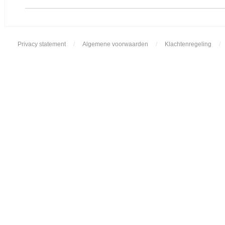
Privacy statement
/
Algemene voorwaarden
/
Klachtenregeling
/