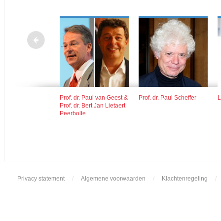
rts
Prof. dr. Paul van Geest &
Prof. dr. Paul Scheffer
L
Prof. dr. Bert Jan Lietaert
Peerbolte
Privacy statement
/
Algemene voorwaarden
/
Klachtenregeling
/