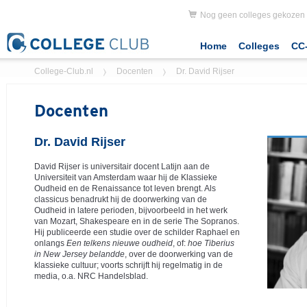
Nog geen colleges gekozen
Home
Colleges
CC-
College-Club.nl
Docenten
Dr. David Rijser
Docenten
Dr. David Rijser
David Rijser is universitair docent Latijn aan de
Universiteit van Amsterdam waar hij de Klassieke
Oudheid en de Renaissance tot leven brengt. Als
classicus benadrukt hij de doorwerking van de
Oudheid in latere perioden, bijvoorbeeld in het werk
van Mozart, Shakespeare en in de serie The Sopranos.
Hij publiceerde een studie over de schilder Raphael en
onlangs
Een telkens nieuwe oudheid
, of:
hoe Tiberius
in New Jersey belandde
, over de doorwerking van de
klassieke cultuur; voorts schrijft hij regelmatig in de
media, o.a. NRC Handelsblad.