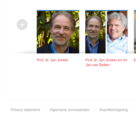
llem Post
Prof. dr. Jan Jonker
Prof. dr. Jan Jonker en mr.
E
Jan van Betten
Privacy statement
/
Algemene voorwaarden
/
Klachtenregeling
/