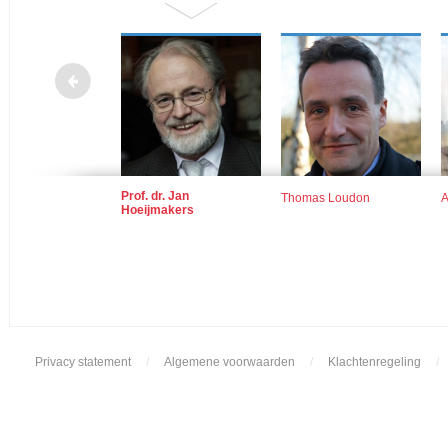
Prof. dr. Jan
ijne
Thomas Loudon
A
Hoeijmakers
Privacy statement
/
Algemene voorwaarden
/
Klachtenregeling
/