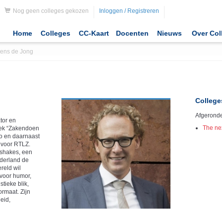
Nog geen colleges gekozen
Inloggen / Registreren
Home
Colleges
CC-Kaart
Docenten
Nieuws
Over Col
ens de Jong
College
Afgeronde
tor en
The nex
week “Zakendoen
o en daarnaast
 voor RTLZ.
dshakes, een
derland de
reld wil
 voor humor,
tieke blik,
rmaat. Zijn
eid,