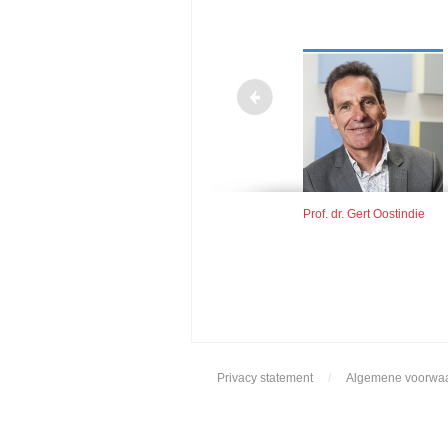
s. Henk Schulte
Prof. dr. Jos de Mul
Prof. dr. Gert Oostindie
rdholt
Privacy statement
/
Algemene voorwa