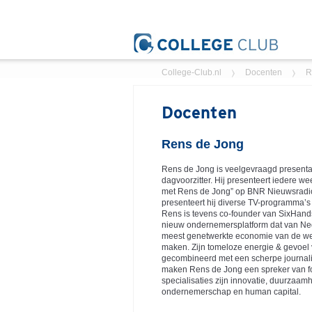
College-Club.nl
Docenten
R
Docenten
Rens de Jong
Rens de Jong is veelgevraagd presenta
dagvoorzitter. Hij presenteert iedere 
met Rens de Jong” op BNR Nieuwsradi
presenteert hij diverse TV-programma’s
Rens is tevens co-founder van SixHan
nieuw ondernemersplatform dat van Ne
meest genetwerkte economie van de we
maken. Zijn tomeloze energie & gevoel
gecombineerd met een scherpe journalis
maken Rens de Jong een spreker van fo
specialisaties zijn innovatie, duurzaamh
ondernemerschap en human capital.