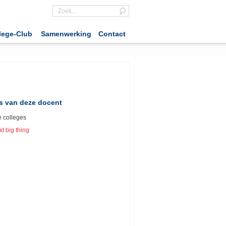
lege-Club
Samenwerking
Contact
s van deze docent
 colleges
t big thing