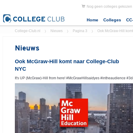
Nog geen colleges gekozen
Home
Colleges
CC-
College-Club.nl
Nieuws
Pagina 3
Ook McGraw-Hill kom
Nieuws
Ook McGraw-Hill komt naar College-Club
NYC
It's UP (McGraw)-Hill from here! #McGrawHillsaidyes #intheaudience #3d