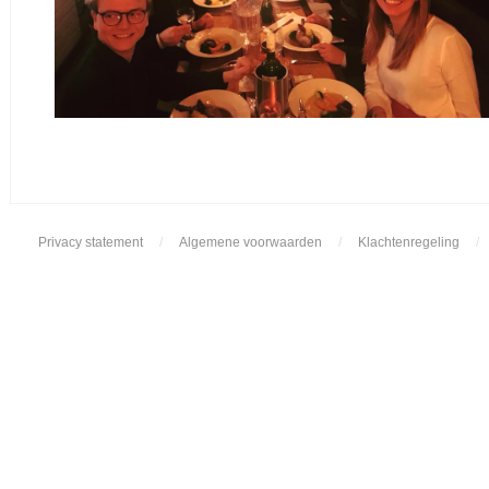
Privacy statement
/
Algemene voorwaarden
/
Klachtenregeling
/