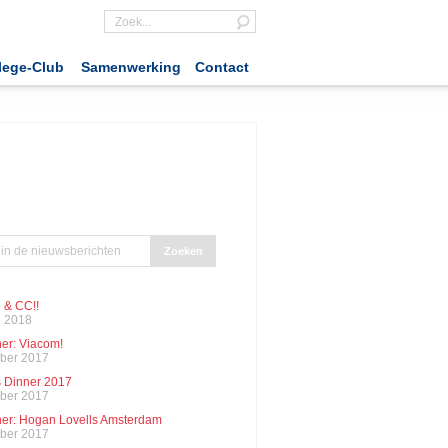
lege-Club
Samenwerking
Contact
 & CC!!
i 2018
er: Viacom!
ber 2017
 Dinner 2017
ber 2017
er: Hogan Lovells Amsterdam
ber 2017