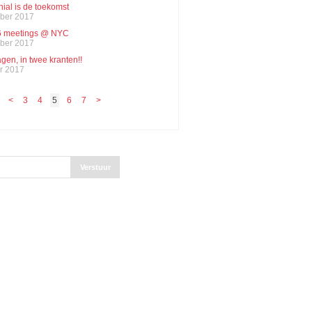
nial is de toekomst
ber 2017
16 meetings @ NYC
ber 2017
gen, in twee kranten!!
r 2017
<
3
4
5
6
7
>