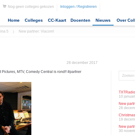
Nog geen colleges gekozen
Inloggen / Registreren
Home
Colleges
CC-Kaart
Docenten
Nieuws
Over Col
ina 5
New partner: Viacom!
28 december 2017
Pictures, MTV, Comedy Central is rond!! #partner
TXTRadio
10 januar
New partn
28 decem
Christmas
19 decem
New partn
30 novem