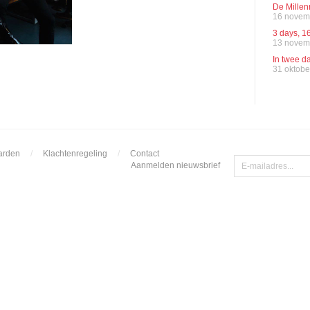
De Millen
16 novem
3 days, 
13 novem
In twee da
31 oktobe
arden
/
Klachtenregeling
/
Contact
Aanmelden nieuwsbrief