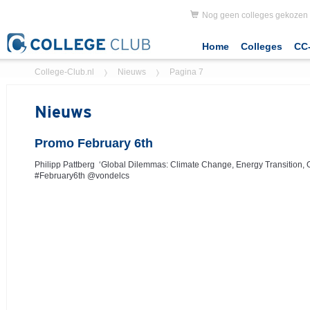
Nog geen colleges gekozen
Home
Colleges
CC-
College-Club.nl
Nieuws
Pagina 7
Nieuws
Promo February 6th
Philipp Pattberg ‘Global Dilemmas: Climate Change, Energy Transition,
#February6th @vondelcs