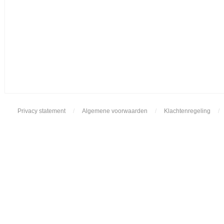
Privacy statement
/
Algemene voorwaarden
/
Klachtenregeling
/